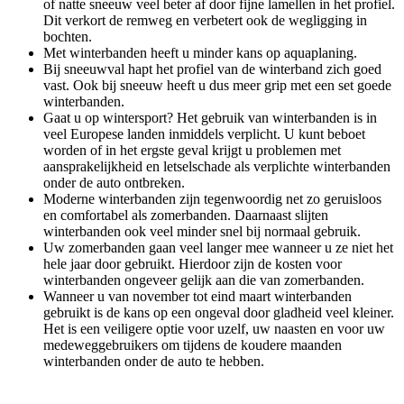
of natte sneeuw veel beter af door fijne lamellen in het profiel.
Dit verkort de remweg en verbetert ook de wegligging in
bochten.
Met winterbanden heeft u minder kans op aquaplaning.
Bij sneeuwval hapt het profiel van de winterband zich goed
vast. Ook bij sneeuw heeft u dus meer grip met een set goede
winterbanden.
Gaat u op wintersport? Het gebruik van winterbanden is in
veel Europese landen inmiddels verplicht. U kunt beboet
worden of in het ergste geval krijgt u problemen met
aansprakelijkheid en letselschade als verplichte winterbanden
onder de auto ontbreken.
Moderne winterbanden zijn tegenwoordig net zo geruisloos
en comfortabel als zomerbanden. Daarnaast slijten
winterbanden ook veel minder snel bij normaal gebruik.
Uw zomerbanden gaan veel langer mee wanneer u ze niet het
hele jaar door gebruikt. Hierdoor zijn de kosten voor
winterbanden ongeveer gelijk aan die van zomerbanden.
Wanneer u van november tot eind maart winterbanden
gebruikt is de kans op een ongeval door gladheid veel kleiner.
Het is een veiligere optie voor uzelf, uw naasten en voor uw
medeweggebruikers om tijdens de koudere maanden
winterbanden onder de auto te hebben.