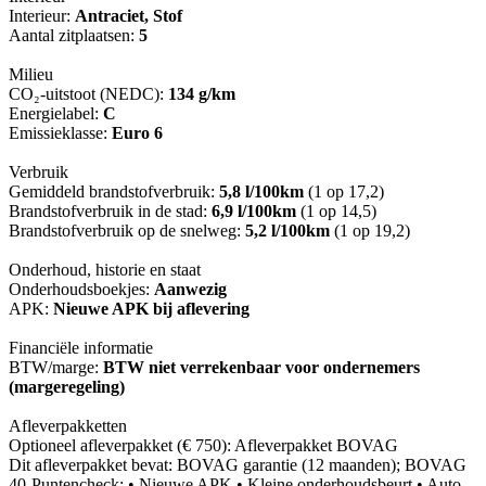
Interieur:
Antraciet, Stof
Aantal zitplaatsen:
5
Milieu
CO₂-uitstoot (NEDC):
134 g/km
Energielabel:
C
Emissieklasse:
Euro 6
Verbruik
Gemiddeld brandstofverbruik:
5,8 l/100km
(1 op 17,2)
Brandstofverbruik in de stad:
6,9 l/100km
(1 op 14,5)
Brandstofverbruik op de snelweg:
5,2 l/100km
(1 op 19,2)
Onderhoud, historie en staat
Onderhoudsboekjes:
Aanwezig
APK:
Nieuwe APK bij aflevering
Financiële informatie
BTW/marge:
BTW niet verrekenbaar voor ondernemers
(margeregeling)
Afleverpakketten
Optioneel afleverpakket (€ 750): Afleverpakket BOVAG
Dit afleverpakket bevat: BOVAG garantie (12 maanden); BOVAG
40-Puntencheck; • Nieuwe APK • Kleine onderhoudsbeurt • Auto