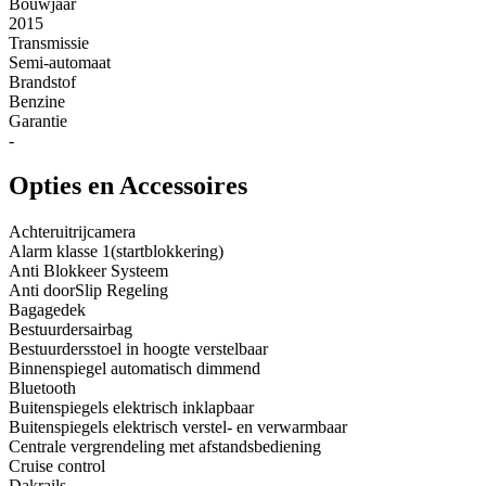
Bouwjaar
2015
Transmissie
Semi-automaat
Brandstof
Benzine
Garantie
-
Opties en Accessoires
Achteruitrijcamera
Alarm klasse 1(startblokkering)
Anti Blokkeer Systeem
Anti doorSlip Regeling
Bagagedek
Bestuurdersairbag
Bestuurdersstoel in hoogte verstelbaar
Binnenspiegel automatisch dimmend
Bluetooth
Buitenspiegels elektrisch inklapbaar
Buitenspiegels elektrisch verstel- en verwarmbaar
Centrale vergrendeling met afstandsbediening
Cruise control
Dakrails