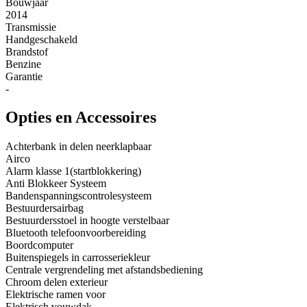
Bouwjaar
2014
Transmissie
Handgeschakeld
Brandstof
Benzine
Garantie
-
Opties en Accessoires
Achterbank in delen neerklapbaar
Airco
Alarm klasse 1(startblokkering)
Anti Blokkeer Systeem
Bandenspanningscontrolesysteem
Bestuurdersairbag
Bestuurdersstoel in hoogte verstelbaar
Bluetooth telefoonvoorbereiding
Boordcomputer
Buitenspiegels in carrosseriekleur
Centrale vergrendeling met afstandsbediening
Chroom delen exterieur
Elektrische ramen voor
Elektrisch vouwdak