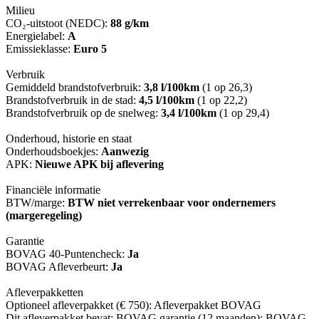
Milieu
CO₂-uitstoot (NEDC):
88 g/km
Energielabel:
A
Emissieklasse:
Euro 5
Verbruik
Gemiddeld brandstofverbruik:
3,8 l/100km
(1 op 26,3)
Brandstofverbruik in de stad:
4,5 l/100km
(1 op 22,2)
Brandstofverbruik op de snelweg:
3,4 l/100km
(1 op 29,4)
Onderhoud, historie en staat
Onderhoudsboekjes:
Aanwezig
APK:
Nieuwe APK bij aflevering
Financiële informatie
BTW/marge:
BTW niet verrekenbaar voor ondernemers
(margeregeling)
Garantie
BOVAG 40-Puntencheck:
Ja
BOVAG Afleverbeurt:
Ja
Afleverpakketten
Optioneel afleverpakket (€ 750): Afleverpakket BOVAG
Dit afleverpakket bevat: BOVAG garantie (12 maanden); BOVAG