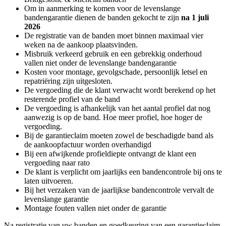
Om in aanmerking te komen voor de levenslange
bandengarantie dienen de banden gekocht te zijn
na 1 juli
2026
De registratie van de banden moet binnen maximaal vier
weken na de aankoop plaatsvinden.
Misbruik verkeerd gebruik en een gebrekkig onderhoud
vallen niet onder de levenslange bandengarantie
Kosten voor montage, gevolgschade, persoonlijk letsel en
repatriëring zijn uitgesloten.
De vergoeding die de klant verwacht wordt berekend op het
resterende profiel van de band
De vergoeding is afhankelijk van het aantal profiel dat nog
aanwezig is op de band. Hoe meer profiel, hoe hoger de
vergoeding.
Bij de garantieclaim moeten zowel de beschadigde band als
de aankoopfactuur worden overhandigd
Bij een afwijkende profieldiepte ontvangt de klant een
vergoeding naar rato
De klant is verplicht om jaarlijks een bandencontrole bij ons te
laten uitvoeren.
Bij het verzaken van de jaarlijkse bandencontrole vervalt de
levenslange garantie
Montage fouten vallen niet onder de garantie
Na registratie van uw banden en goedkeuring van een garantieclaim